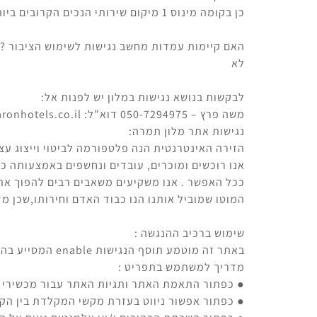
כן בקומה מינוס 1 מיקום שירותי הנכים הקרובים ביותר לבריכה
האם קיימות עמדות מחשב נגישות לשימוש הציבור ?
לא
לבקשות בנושא נגישות במלון יש לפנות אל:
משה פרץ – 050-7294975 דוא”ל: ShikoPe@baronhotels.co.il
נגישות אתר מלון תמרה:
הזירה האינטרנטית הנה פלטפורמה לביטוי וייצוג עצ
אנו רוכשים ומוכרים, עובדים ונחשפים באמצעותה כ
ככל האפשר . אנו משקיעים משאבים רבים להפוך אתר
המוטו שמוביל אותנו הנו כבוד האדם וחירותו,שכן מדו
שימוש ברכיב ההנגשה :
באתר זה מוטמע תוסף הנגישות enable המסייע בהנגשת האתר לבעלי מוגבלויות .
מדריך למשתמש בתפריט :
● כפתור התאמת האתר ותגיות האתר עבור מכשירי עזר
● כפתור אפשור ניווט בעזרת מקשי המקלדת בין הקי