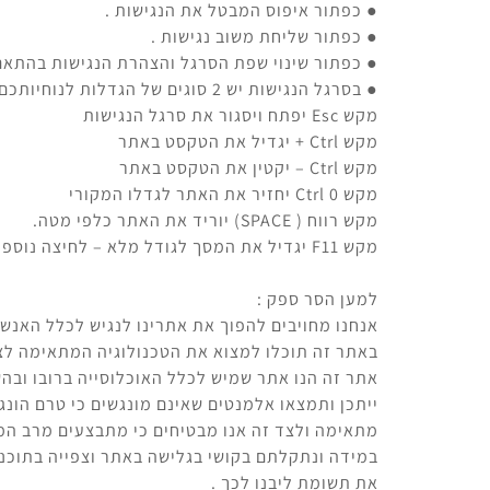
● כפתור איפוס המבטל את הנגישות .
● כפתור שליחת משוב נגישות .
● כפתור שינוי שפת הסרגל והצהרת הנגישות בהתאם
● בסרגל הנגישות יש 2 סוגים של הגדלות לנוחיותכם, אך אם תרצו להגדיל עוד את האותיות תוכלו להשתמש בפונקציות המקלדת הבאות :
מקש Esc יפתח ויסגור את סרגל הנגישות
מקש Ctrl + יגדיל את הטקסט באתר
מקש Ctrl – יקטין את הטקסט באתר
מקש Ctrl 0 יחזיר את האתר לגדלו המקורי
מקש רווח ( SPACE) יוריד את האתר כלפי מטה.
מקש F11 יגדיל את המסך לגודל מלא – לחיצה נוספת תקטין אותו חזרה.
למען הסר ספק :
אנחנו מחויבים להפוך את אתרינו לנגיש לכלל האנשים,
באתר זה תוכלו למצוא את הטכנולוגיה המתאימה לצ
אתר זה הנו אתר שמיש לכלל האוכלוסייה ברובו וב
ייתכן ותמצאו אלמנטים שאינם מונגשים כי טרם הונג
מתאימה ולצד זה אנו מבטיחים כי מתבצעים מרב המא
במידה ונתקלתם בקושי בגלישה באתר וצפייה בתוכנו
את תשומת ליבנו לכך .